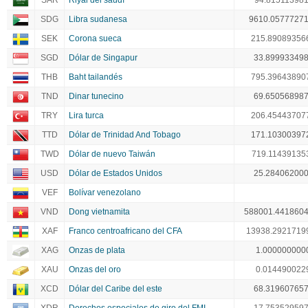
SAR
Riyal del saudí
94.815113981
SDG
Libra sudanesa
9610.0577727
SEK
Corona sueca
215.89089356
SGD
Dólar de Singapur
33.89993349
THB
Baht tailandés
795.39643890
TND
Dinar tunecino
69.65056898
TRY
Lira turca
206.45443707
TTD
Dólar de Trinidad And Tobago
171.10300397
TWD
Dólar de nuevo Taiwán
719.11439135
USD
Dólar de Estados Unidos
25.28406200
VEF
Bolívar venezolano
VND
Dong vietnamita
588001.441860
XAF
Franco centroafricano del CFA
13938.2921719
XAG
Onzas de plata
1.000000000
XAU
Onzas del oro
0.014490022
XCD
Dólar del Caribe del este
68.31960765