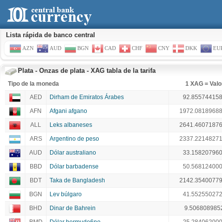
Lista rápida de banco central
AZN
AUD
BGN
CAD
CHF
CNY
DKK
EU
Plata - Onzas de plata - XAG tabla de la tarifa
Tipo de la moneda
1 XAG = Valo
AED
Dirham de Emiratos Árabes
92.85574415
AFN
Afgani afgano
1972.0818968
ALL
Leks albaneses
2641.4607187
ARS
Argentino de peso
2337.2214827
AUD
Dólar australiano
33.15820796
BBD
Dólar barbadense
50.56812400
BDT
Taka de Bangladesh
2142.3540077
BGN
Lev búlgaro
41.55255027
BHD
Dinar de Bahrein
9.506808985