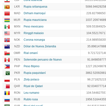
LBP
Libra libanesa
38135.8401206
LKR
Rupia srilanquesa
5066.9462925
MAD
Dirham marroquí
226.82798650
MUR
Rupia mauriciana
1037.2097468
MXN
Peso mexicano
509.55384925
MYR
Ringgit malasio
104.55217671
NOK
Corona noruega
214.98955835
NZD
Dólar de Nueva Zelandia
35.89614788
OMR
Rial omaní
9.721722714
PEN
Solenoide peruano de Nuevo
91.84985977
PHP
Peso filipino
1227.2624987
PKR
Rupia paquistaní
3862.5209288
PLN
Zloty polaco
96.27182521
QAR
Riyal de Qatari
92.03407771
RON
Leu rumano
104.54482755
RUB
Rublo rusa
1956.5164435