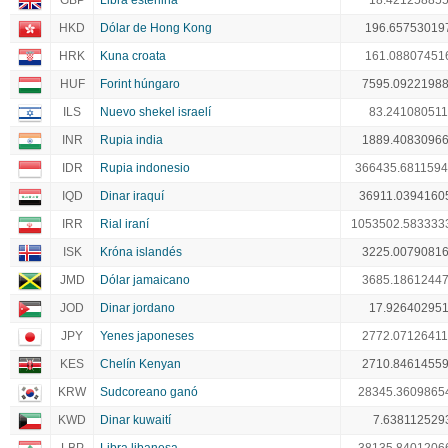
GBP
Libra esterlina
18.42125885
HKD
Dólar de Hong Kong
196.65753019
HRK
Kuna croata
161.08807451
HUF
Forint húngaro
7595.0922198
ILS
Nuevo shekel israelí
83.24108051
INR
Rupia india
1889.4083096
IDR
Rupia indonesio
366435.681159
IQD
Dinar iraquí
36911.0394160
IRR
Rial iraní
1053502.583333
ISK
Króna islandés
3225.0079081
JMD
Dólar jamaicano
3685.1861244
JOD
Dinar jordano
17.92640295
JPY
Yenes japoneses
2772.0712641
KES
Chelín Kenyan
2710.8461455
KRW
Sudcoreano ganó
28345.3609865
KWD
Dinar kuwaití
7.638112529