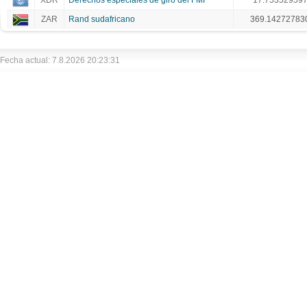
XDR
Derechos especiales de giro del FMI
17.75352959
ZAR
Rand sudafricano
369.14272783
Fecha actual: 7.8.2026 20:23:31