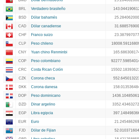
BMD
Dólar bermude6no
25.28406200
BRL
Verdadero brasileño
143.04419061
BSD
Dólar bahamés
25.28406200
CAD
Dólar canadiense
31.68857690
CHF
Franco suizo
23.38799707
CLP
Peso chileno
18008.5911680
CNY
Yuan chino Renminbi
165.68630817
COP
Peso colombiano
92277.5985401
CRC
Costa Rican Colón
15502.1839362
CZK
Corona checa
552.64501322
DKK
Corona danesa
158.01353648
DOP
Peso dominicano
1436.1048506
DZD
Dinar argelino
3352.4346327
EGP
Libra egipcia
397.14849836
EUR
Euro
21.24548626
FJD
Dólar de Fijian
52.01037160