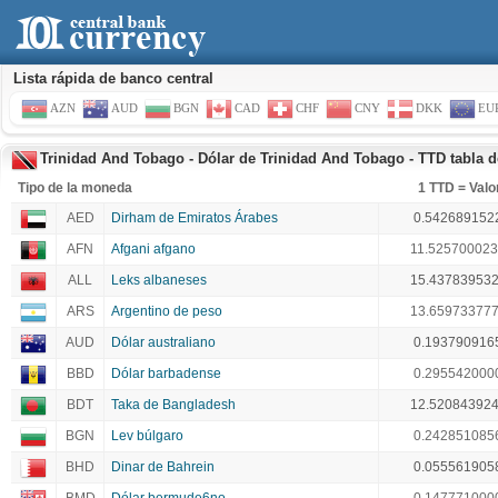
Lista rápida de banco central
AZN
AUD
BGN
CAD
CHF
CNY
DKK
EU
Trinidad And Tobago - Dólar de Trinidad And Tobago - TTD tabla de 
Tipo de la moneda
1 TTD = Valo
AED
Dirham de Emiratos Árabes
0.542689152
AFN
Afgani afgano
11.52570002
ALL
Leks albaneses
15.43783953
ARS
Argentino de peso
13.65973377
AUD
Dólar australiano
0.193790916
BBD
Dólar barbadense
0.295542000
BDT
Taka de Bangladesh
12.52084392
BGN
Lev búlgaro
0.242851085
BHD
Dinar de Bahrein
0.055561905