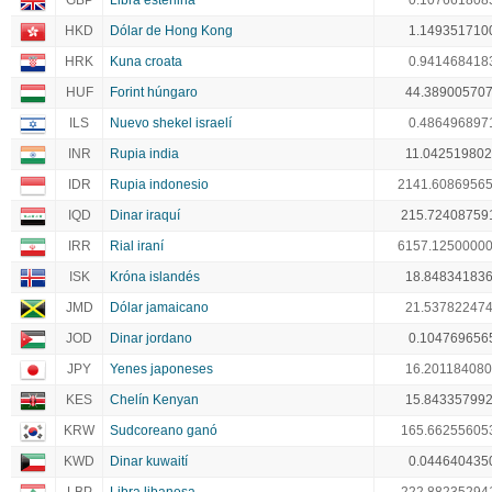
GBP
Libra esterlina
0.107661808
HKD
Dólar de Hong Kong
1.149351710
HRK
Kuna croata
0.941468418
HUF
Forint húngaro
44.38900570
ILS
Nuevo shekel israelí
0.486496897
INR
Rupia india
11.04251980
IDR
Rupia indonesio
2141.6086956
IQD
Dinar iraquí
215.72408759
IRR
Rial iraní
6157.1250000
ISK
Króna islandés
18.84834183
JMD
Dólar jamaicano
21.53782247
JOD
Dinar jordano
0.104769656
JPY
Yenes japoneses
16.20118408
KES
Chelín Kenyan
15.84335799
KRW
Sudcoreano ganó
165.66255605
KWD
Dinar kuwaití
0.044640435