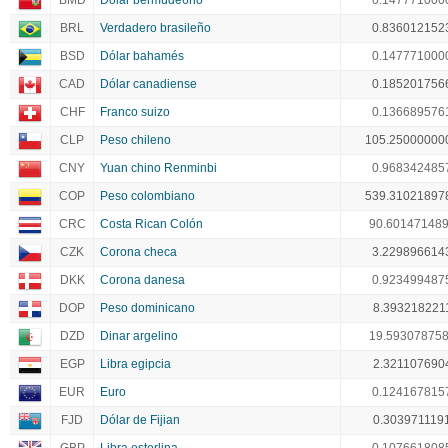
BMD
Dólar bermude6no
0.147771000
BRL
Verdadero brasileño
0.836012152
BSD
Dólar bahamés
0.147771000
CAD
Dólar canadiense
0.185201756
CHF
Franco suizo
0.136689576
CLP
Peso chileno
105.25000000
CNY
Yuan chino Renminbi
0.968342485
COP
Peso colombiano
539.31021897
CRC
Costa Rican Colón
90.60147148
CZK
Corona checa
3.229896614
DKK
Corona danesa
0.923499487
DOP
Peso dominicano
8.393218221
DZD
Dinar argelino
19.59307875
EGP
Libra egipcia
2.321107690
EUR
Euro
0.124167815
FJD
Dólar de Fijian
0.303971119