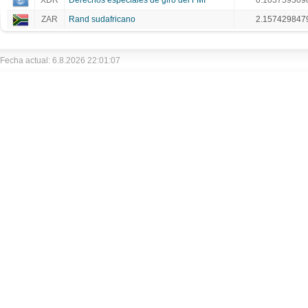
XDR
Derechos especiales de giro del FMI
0.103759309
ZAR
Rand sudafricano
2.157429847
Fecha actual: 6.8.2026 22:01:07