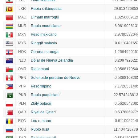
LBP
Libra libanesa
222.88235294
LKR
Rupia srilanquesa
29.61342685
MAD
Dirham marroquí
1.325680912
MUR
Rupia mauriciana
6.061902613
MXN
Peso mexicano
2.978053204
MYR
Ringgit malasio
0.611048165
NOK
Corona noruega
1.256492015
NZD
Dólar de Nueva Zelandia
0.209792622
OMR
Rial omaní
0.056817954
PEN
Solenoide peruano de Nuevo
0.536810328
PHP
Peso filipino
7.172653140
PKR
Rupia paquistaní
22.57424381
PLN
Zloty polaco
0.562654208
QAR
Riyal de Qatari
0.537886977
RON
Leu rumano
0.611005214
RUB
Rublo rusa
11.43472877