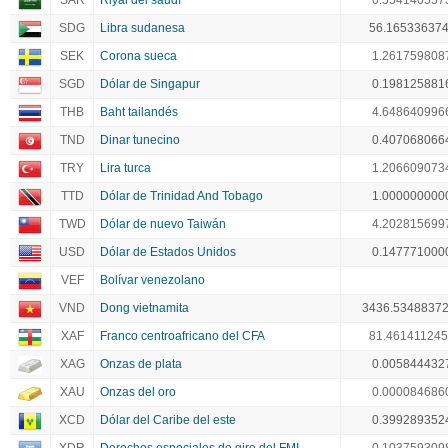
SAR
Riyal del saudí
0.554140557
SDG
Libra sudanesa
56.16533637
SEK
Corona sueca
1.261759808
SGD
Dólar de Singapur
0.198125881
THB
Baht tailandés
4.648640996
TND
Dinar tunecino
0.407068066
TRY
Lira turca
1.206609073
TTD
Dólar de Trinidad And Tobago
1.000000000
TWD
Dólar de nuevo Taiwán
4.202815699
USD
Dólar de Estados Unidos
0.147771000
VEF
Bolívar venezolano
VND
Dong vietnamita
3436.5348837
XAF
Franco centroafricano del CFA
81.46141124
XAG
Onzas de plata
0.005844432
XAU
Onzas del oro
0.000084686
XCD
Dólar del Caribe del este
0.399289352