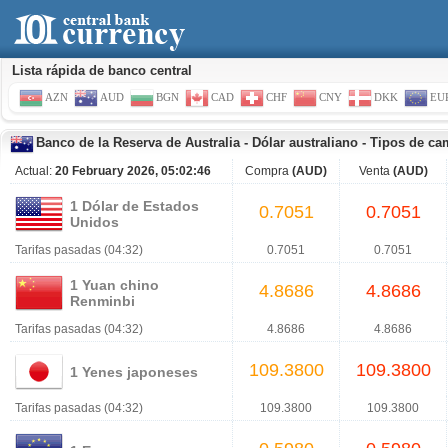
Lista rápida de banco central
AZN
AUD
BGN
CAD
CHF
CNY
DKK
EU
Banco de la Reserva de Australia
-
Dólar australiano
-
Tipos de ca
Actual:
20 February 2026, 05:02:46
Compra
(AUD)
Venta
(AUD)
1 Dólar de Estados
0.7051
0.7051
Unidos
Tarifas pasadas (04:32)
0.7051
0.7051
1 Yuan chino
4.8686
4.8686
Renminbi
Tarifas pasadas (04:32)
4.8686
4.8686
109.3800
109.3800
1 Yenes japoneses
Tarifas pasadas (04:32)
109.3800
109.3800