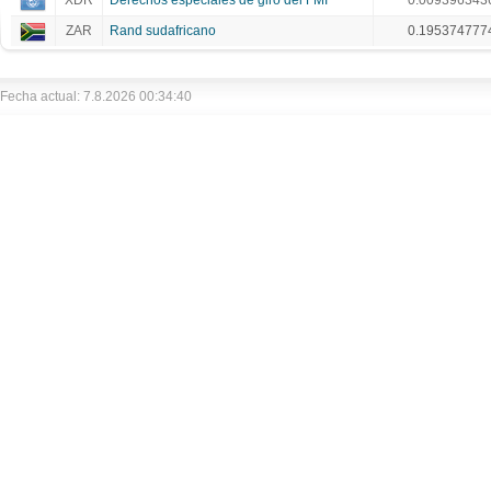
XDR
Derechos especiales de giro del FMI
0.009396343
ZAR
Rand sudafricano
0.195374777
Fecha actual: 7.8.2026 00:34:40