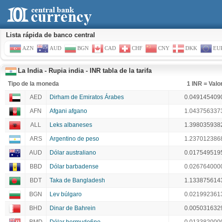
Lista rápida de banco central
AZN
AUD
BGN
CAD
CHF
CNY
DKK
EU
La India - Rupia india - INR tabla de la tarifa
Tipo de la moneda
1 INR = Valo
AED
Dirham de Emiratos Árabes
0.049145409
AFN
Afgani afgano
1.043756337
ALL
Leks albaneses
1.398035938
ARS
Argentino de peso
1.237012386
AUD
Dólar australiano
0.017549519
BBD
Dólar barbadense
0.026764000
BDT
Taka de Bangladesh
1.133875614
BGN
Lev búlgaro
0.021992361
BHD
Dinar de Bahrein
0.005031632