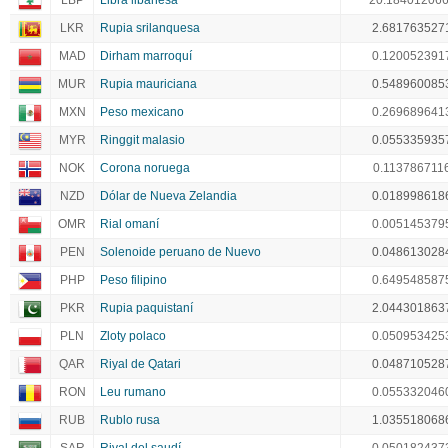
LBP
Libra libanesa
20.18401206
LKR
Rupia srilanquesa
2.681763527
MAD
Dirham marroquí
0.120052391
MUR
Rupia mauriciana
0.548960085
MXN
Peso mexicano
0.269689641
MYR
Ringgit malasio
0.055335935
NOK
Corona noruega
0.113786711
NZD
Dólar de Nueva Zelandia
0.018998618
OMR
Rial omaní
0.005145379
PEN
Solenoide peruano de Nuevo
0.048613028
PHP
Peso filipino
0.649548587
PKR
Rupia paquistaní
2.044301863
PLN
Zloty polaco
0.050953425
QAR
Riyal de Qatari
0.048710528
RON
Leu rumano
0.055332046
RUB
Rublo rusa
1.035518068