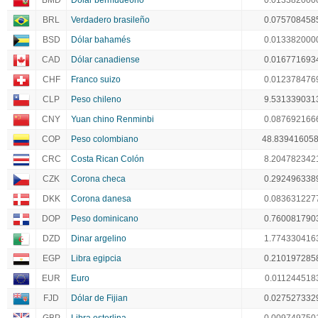
BMD
Dólar bermude6no
0.013382000
BRL
Verdadero brasileño
0.075708458
BSD
Dólar bahamés
0.013382000
CAD
Dólar canadiense
0.016771693
CHF
Franco suizo
0.012378476
CLP
Peso chileno
9.531339031
CNY
Yuan chino Renminbi
0.087692166
COP
Peso colombiano
48.83941605
CRC
Costa Rican Colón
8.204782342
CZK
Corona checa
0.292496338
DKK
Corona danesa
0.083631227
DOP
Peso dominicano
0.760081790
DZD
Dinar argelino
1.774330416
EGP
Libra egipcia
0.210197285
EUR
Euro
0.011244518
FJD
Dólar de Fijian
0.027527332