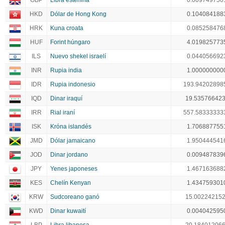
GBP
Libra esterlina
0.009749750
HKD
Dólar de Hong Kong
0.104084188
HRK
Kuna croata
0.085258476
HUF
Forint húngaro
4.019825773
ILS
Nuevo shekel israelí
0.044056692
INR
Rupia india
1.000000000
IDR
Rupia indonesio
193.94202898
IQD
Dinar iraquí
19.53576642
IRR
Rial iraní
557.58333333
ISK
Króna islandés
1.706887755
JMD
Dólar jamaicano
1.950444541
JOD
Dinar jordano
0.009487839
JPY
Yenes japoneses
1.467163688
KES
Chelín Kenyan
1.434759301
KRW
Sudcoreano ganó
15.00224215
KWD
Dinar kuwaití
0.004042595