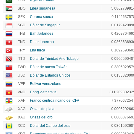
SAR
Riyal del saudí
0.050182437
SDG
Libra sudanesa
5.086278981
SEK
Corona sueca
0.114263757
SGD
Dólar de Singapur
0.017942089
THB
Baht tailandés
0.420976469
TND
Dinar tunecino
0.036863693
TRY
Lira turca
0.109269360
TTD
Dólar de Trinidad And Tobago
0.090559040
TWD
Dólar de nuevo Taiwán
0.380602957
USD
Dólar de Estados Unidos
0.013382000
VEF
Bolívar venezolano
VND
Dong vietnamita
311.20930232
XAF
Franco centroafricano del CFA
7.377067254
XAG
Onzas de plata
0.000529266
XAU
Onzas del oro
0.000007669
XCD
Dólar del Caribe del este
0.036159260