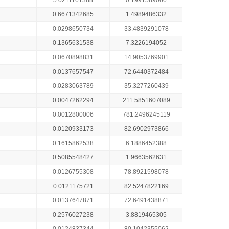
5.0211161388
0.1991589066
0.6671342685
1.4989486332
0.0298650734
33.4839291078
0.1365631538
7.3226194052
0.0670898831
14.9053769901
0.0137657547
72.6440372484
0.0283063789
35.3277260439
0.0047262294
211.5851607089
0.0012800006
781.2496245119
0.0120933173
82.6902973866
0.1615862538
6.1886452388
0.5085548427
1.9663562631
0.0126755308
78.8921598078
0.0121175721
82.5247822169
0.0137647871
72.6491438871
0.2576027238
3.8819465305