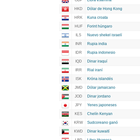
GBP
Libra esterlina
HKD
Dólar de Hong Kong
HRK
Kuna croata
HUF
Forint húngaro
ILS
Nuevo shekel israelí
INR
Rupia india
IDR
Rupia indonesio
IQD
Dinar iraquí
IRR
Rial iraní
ISK
Króna islandés
JMD
Dólar jamaicano
JOD
Dinar jordano
JPY
Yenes japoneses
KES
Chelín Kenyan
KRW
Sudcoreano ganó
KWD
Dinar kuwaití