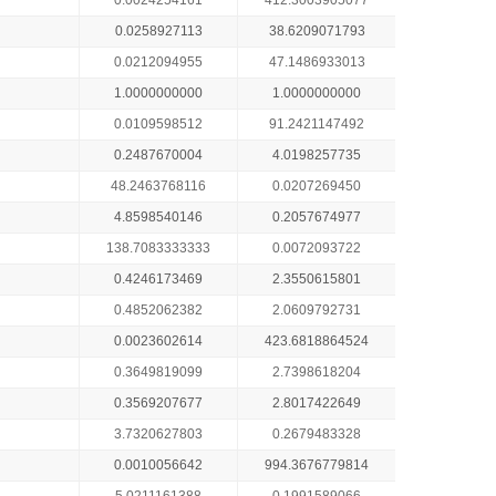
0.0024254161
412.3003905077
0.0258927113
38.6209071793
0.0212094955
47.1486933013
1.0000000000
1.0000000000
0.0109598512
91.2421147492
0.2487670004
4.0198257735
48.2463768116
0.0207269450
4.8598540146
0.2057674977
138.7083333333
0.0072093722
0.4246173469
2.3550615801
0.4852062382
2.0609792731
0.0023602614
423.6818864524
0.3649819099
2.7398618204
0.3569207677
2.8017422649
3.7320627803
0.2679483328
0.0010056642
994.3676779814