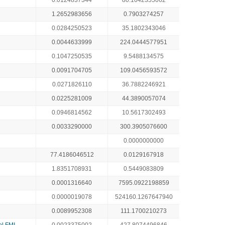
0.0124837344
80.1042355062
1.2652983656
0.7903274257
0.0284250523
35.1802343046
0.0044633999
224.0444577951
0.1047250535
9.5488134575
0.0091704705
109.0456593572
0.0271826110
36.7882246921
0.0225281009
44.3890057074
0.0946814562
10.5617302493
0.0033290000
300.3905076600
0.0000000000
77.4186046512
0.0129167918
1.8351708931
0.5449083809
0.0001316640
7595.0922198859
0.0000019078
524160.1267647940
0.0089952308
111.1700210273