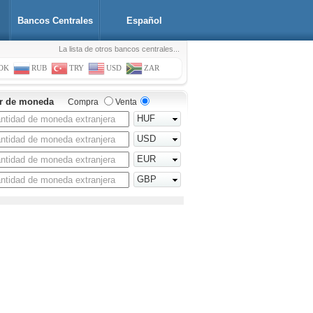
Bancos Centrales
Español
La lista de otros bancos centrales...
OK
RUB
TRY
USD
ZAR
or de moneda
Compra
Venta
HUF
USD
EUR
GBP