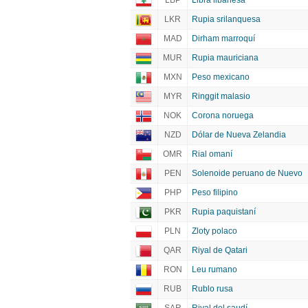
LBP
Libra libanesa
LKR
Rupia srilanquesa
MAD
Dirham marroquí
MUR
Rupia mauriciana
MXN
Peso mexicano
MYR
Ringgit malasio
NOK
Corona noruega
NZD
Dólar de Nueva Zelandia
OMR
Rial omaní
PEN
Solenoide peruano de Nuevo
PHP
Peso filipino
PKR
Rupia paquistaní
PLN
Zloty polaco
QAR
Riyal de Qatari
RON
Leu rumano
RUB
Rublo rusa