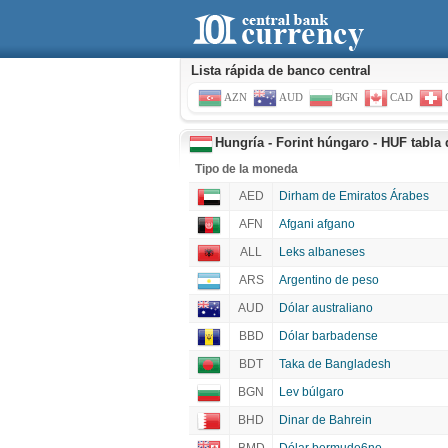
Lista rápida de banco central
AZN
AUD
BGN
CAD
Hungría - Forint húngaro - HUF tabla d
Tipo de la moneda
AED
Dirham de Emiratos Árabes
AFN
Afgani afgano
ALL
Leks albaneses
ARS
Argentino de peso
AUD
Dólar australiano
BBD
Dólar barbadense
BDT
Taka de Bangladesh
BGN
Lev búlgaro
BHD
Dinar de Bahrein