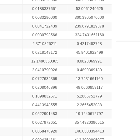
0.0033290000
300.3905076600
0.0188337661
53.0961249625
0.0033290000
300.3905076600
0.0041722439
239.6791829378
0.0030793566
324.7431661160
2.3710826211
0.4217482728
0.0218149172
45.8401922499
12.1496350365
0.0823069991
2.0410790926
0.4899369180
0.0727634369
13.7431661160
0.0208046896
48.0660859117
0.1890832671
5.2886752779
0.4413948555
2.2655452088
0.0522901483
19.1240612797
0.0027972651
357.4920396515
0.0068478920
146.0303394413