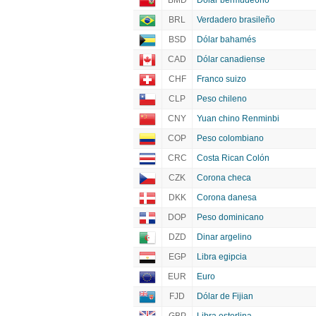
BMD
Dólar bermude6no
BRL
Verdadero brasileño
BSD
Dólar bahamés
CAD
Dólar canadiense
CHF
Franco suizo
CLP
Peso chileno
CNY
Yuan chino Renminbi
COP
Peso colombiano
CRC
Costa Rican Colón
CZK
Corona checa
DKK
Corona danesa
DOP
Peso dominicano
DZD
Dinar argelino
EGP
Libra egipcia
EUR
Euro
FJD
Dólar de Fijian