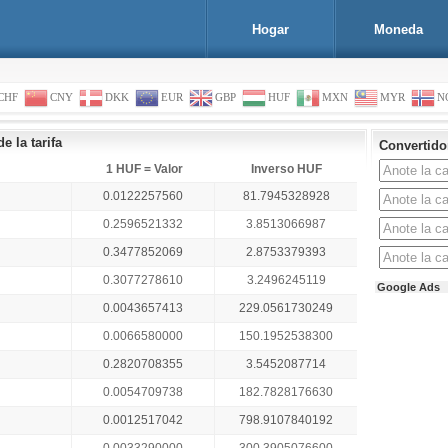
Hogar
Moneda
CHF
CNY
DKK
EUR
GBP
HUF
MXN
MYR
N
e la tarifa
Convertid
1 HUF = Valor
Inverso HUF
0.0122257560
81.7945328928
0.2596521332
3.8513066987
0.3477852069
2.8753379393
0.3077278610
3.2496245119
Google Ads
0.0043657413
229.0561730249
0.0066580000
150.1952538300
0.2820708355
3.5452087714
0.0054709738
182.7828176630
0.0012517042
798.9107840192