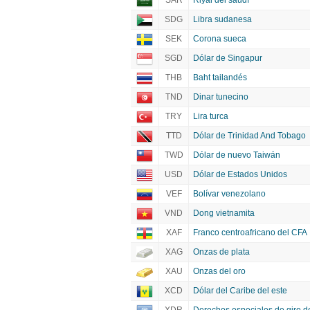
SAR
Riyal del saudí
SDG
Libra sudanesa
SEK
Corona sueca
SGD
Dólar de Singapur
THB
Baht tailandés
TND
Dinar tunecino
TRY
Lira turca
TTD
Dólar de Trinidad And Tobago
TWD
Dólar de nuevo Taiwán
USD
Dólar de Estados Unidos
VEF
Bolívar venezolano
VND
Dong vietnamita
XAF
Franco centroafricano del CFA
XAG
Onzas de plata
XAU
Onzas del oro
XCD
Dólar del Caribe del este