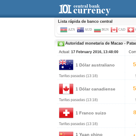
Lista rápida de banco central
AZN
AUD
BGN
CAD
Autoridad monetaria de Macao
-
Pata
Actual:
17 February 2016, 13:48:00
Com
5
1 Dólar australiano
Tarifas pasadas (13:18)
5
1 Dólar canadiense
Tarifas pasadas (13:18)
8
1 Franco suizo
Tarifas pasadas (13:18)
1 Yuan chino