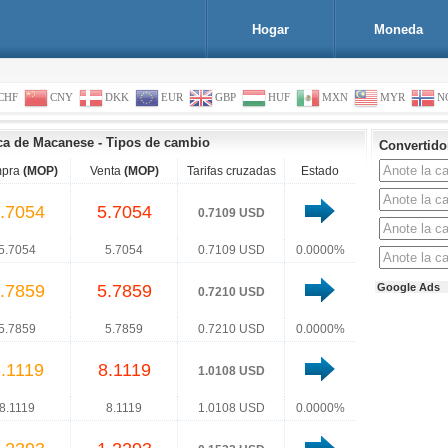
Hogar
Moneda
CHF
CNY
DKK
EUR
GBP
HUF
MXN
MYR
N
ca de Macanese
-
Tipos de cambio
Convertid
pra
(MOP)
Venta
(MOP)
Tarifas cruzadas
Estado
.7054
5.7054
0.7109 USD
5.7054
5.7054
0.7109 USD
0.0000%
.7859
5.7859
Google Ads
0.7210 USD
5.7859
5.7859
0.7210 USD
0.0000%
.1119
8.1119
1.0108 USD
8.1119
8.1119
1.0108 USD
0.0000%