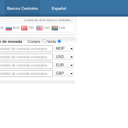
Bancos Centrales
Español
La lista de otros bancos centrales...
OK
RUB
TRY
USD
ZAR
or de moneda
Compra
Venta
MOP
USD
EUR
GBP