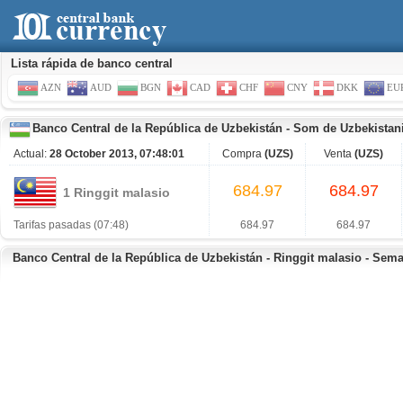
Lista rápida de banco central
AZN
AUD
BGN
CAD
CHF
CNY
DKK
EU
Banco Central de la República de Uzbekistán
-
Som de Uzbekistan
Actual:
28 October 2013, 07:48:01
Compra
(UZS)
Venta
(UZS)
684.97
684.97
1 Ringgit malasio
Tarifas pasadas (07:48)
684.97
684.97
Banco Central de la República de Uzbekistán - Ringgit malasio - Sem