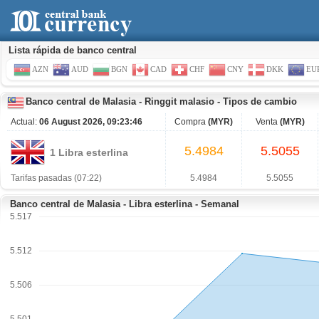
Lista rápida de banco central
AZN
AUD
BGN
CAD
CHF
CNY
DKK
EU
Banco central de Malasia
-
Ringgit malasio
-
Tipos de cambio
Actual:
06 August 2026, 09:23:46
Compra
(MYR)
Venta
(MYR)
5.4984
5.5055
1 Libra esterlina
Tarifas pasadas (07:22)
5.4984
5.5055
Banco central de Malasia - Libra esterlina - Semanal
5.517
5.512
5.506