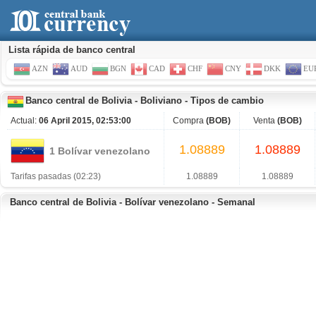
Lista rápida de banco central
AZN
AUD
BGN
CAD
CHF
CNY
DKK
EU
Banco central de Bolivia
-
Boliviano
-
Tipos de cambio
Actual:
06 April 2015, 02:53:00
Compra
(BOB)
Venta
(BOB)
1.08889
1.08889
1 Bolívar venezolano
Tarifas pasadas (02:23)
1.08889
1.08889
Banco central de Bolivia - Bolívar venezolano - Semanal